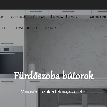
AP
OTTHONFELÚJÍTÁSI TÁMOGATÁS 2025
LAKÓPARK
LAT
TOVÁBBIAK
CIKKEK
Fürdőszoba bútorok
Minőség, szakértelem, szeretet