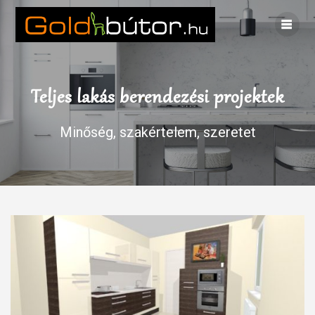
Skip
to
content
Teljes lakás berendezési projektek
Minőség, szakértelem, szeretet