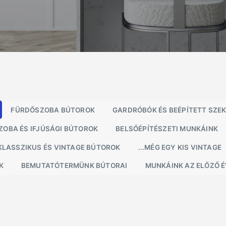
FÜRDŐSZOBA BÚTOROK
GARDRÓBÓK ÉS BEÉPÍTETT SZE
OBA ÉS IFJÚSÁGI BÚTOROK
BELSŐÉPÍTÉSZETI MUNKÁINK
KLASSZIKUS ÉS VINTAGE BÚTOROK
...MÉG EGY KIS VINTAGE
K
BEMUTATÓTERMÜNK BÚTORAI
MUNKÁINK AZ ELŐZŐ 