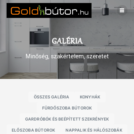
Skip
to
content
GALÉRIA
Minőség, szakértelem, szeretet
ÖSSZES GALÉRIA
KONYHÁK
FÜRDŐSZOBA BÚTOROK
GARDRÓBÓK ÉS BEÉPÍTETT SZEKRÉNYEK
ELŐSZOBA BÚTOROK
NAPPALIK ÉS HÁLÓSZOBÁK