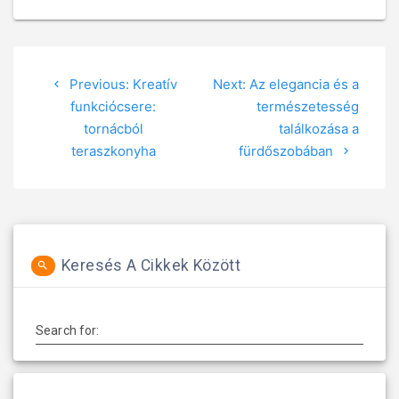
Bejegyzés
Previous:
Previous
Kreatív
Next:
Next
Az elegancia és a
navigáció
funkciócsere:
post:
post:
természetesség
tornácból
találkozása a
teraszkonyha
fürdőszobában
Keresés A Cikkek Között
Search for: