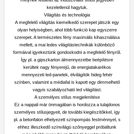
kezeletlenül hagytuk.
Világítás és technológia
A megfelelő világítás kiemelkedő szerepet játszik egy
olyan helyiségben, ahol több funkció kap egyszerre
szerepet. A természetes fény maximális kihasználása
mellett, a mai ledes világítástechnikák különböző
formáival igyekeztünk gondoskodni a megfelelő fényről.
Így pl. a gipszkarton álmennyezetbe beépítésre
kerültek nagy fényerejű, de energiatakarékos
mennyezeti led-panelek, élvilágítók hideg fehér
színben, valamint a médiafal is kapott egy dimmelhető
vagyis szabályozható led világítást.
A személyes stílus megjelenítése
Ez a nappali már önmagában is hordozza a tulajdonos
személyes stílusjegyeit, de további kiegészítőkkel, így
pl. a betonfalon elhelyezett színpompás festménnyel, s
ehhez illeszkedő színvilágú szőnyeggel próbáltunk