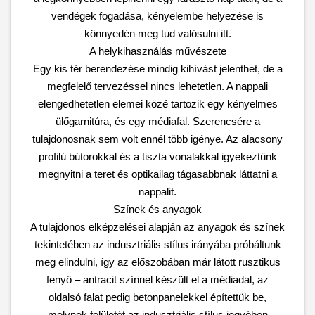
vendégek fogadása, kényelembe helyezése is
könnyedén meg tud valósulni itt.
A helykihasználás művészete
Egy kis tér berendezése mindig kihívást jelenthet, de a
megfelelő tervezéssel nincs lehetetlen. A nappali
elengedhetetlen elemei közé tartozik egy kényelmes
ülőgarnitúra, és egy médiafal. Szerencsére a
tulajdonosnak sem volt ennél több igénye. Az alacsony
profilú bútorokkal és a tiszta vonalakkal igyekeztünk
megnyitni a teret és optikailag tágasabbnak láttatni a
nappalit.
Színek és anyagok
A tulajdonos elképzelései alapján az anyagok és színek
tekintetében az indusztriális stílus irányába próbáltunk
meg elindulni, így az előszobában már látott rusztikus
fenyő – antracit színnel készült el a médiadal, az
oldalsó falat pedig betonpanelekkel építettük be,
melynek felületét az indusztriális stílus jegyében