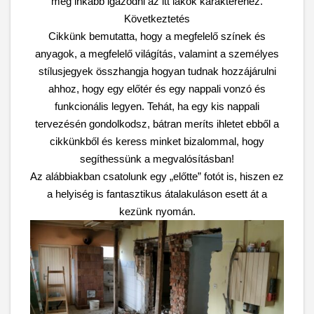
még inkább igazodni az itt lakók karakteréhez.
Következtetés
Cikkünk bemutatta, hogy a megfelelő színek és
anyagok, a megfelelő világítás, valamint a személyes
stílusjegyek összhangja hogyan tudnak hozzájárulni
ahhoz, hogy egy előtér és egy nappali vonzó és
funkcionális legyen. Tehát, ha egy kis nappali
tervezésén gondolkodsz, bátran meríts ihletet ebből a
cikkünkből és keress minket bizalommal, hogy
segíthessünk a megvalósításban!
Az alábbiakban csatolunk egy „előtte” fotót is, hiszen ez
a helyiség is fantasztikus átalakuláson esett át a
kezünk nyomán.