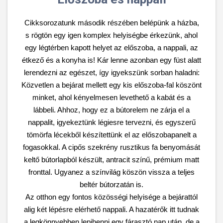
Cikksorozatunk második részében belépünk a házba,
s rögtön egy igen komplex helyiségbe érkezünk, ahol
egy légtérben kapott helyet az előszoba, a nappali, az
étkező és a konyha is! Kár lenne azonban egy füst alatt
lerendezni az egészet, így igyekszünk sorban haladni:
Közvetlen a bejárat mellett egy kis előszoba-fal köszönt
minket, ahol kényelmesen levethető a kabát és a
lábbeli. Ahhoz, hogy ez a bútorelem ne zárja el a
nappalit, igyekeztünk légiesre tervezni, és egyszerű
tömörfa lécekből készítettünk el az előszobapanelt a
fogasokkal. A cipős szekrény rusztikus fa benyomását
keltő bútorlapból készült, antracit színű, prémium matt
fronttal. Ugyanez a színvilág köszön vissza a teljes
beltér bútorzatán is.
Az otthon egy fontos közösségi helyisége a bejárattól
alig két lépésre elérhető nappali. A hazatérők itt tudnak
a legkönnyebben lepihenni egy fárasztó nap után, de a