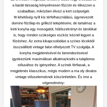
a baráti társaság kényelmesen főzzön és étkezzen a
szabadban, miközben élvezi a kert szépségét.
Itt lehetőség nyílt kis térfelhasználású, úgynevezett
domino főzőlap és grillező telepítésére, de tartalmaz a
kinti konyha egy mosogatót, hűtőszekrényt és tárolókat
is, hogy minden szükséges eszköz kéznél legyen a
főzéshez. Az extra kikapcsolódást a színes lécekből
összeállított vintage falon elhelyezett TV szolgálja.
A
konyha megjelenésével és berendezéseivel
igyekeztünk maximálisan alkalmazkodni a tulajdonos
stílusához és igényeihez. A színek férfiasak, a
megjelenés klasszikus, mégis modern a ma oly divatos
vintage stíluselemeknek köszönhetően. És íme a
végeredmény: