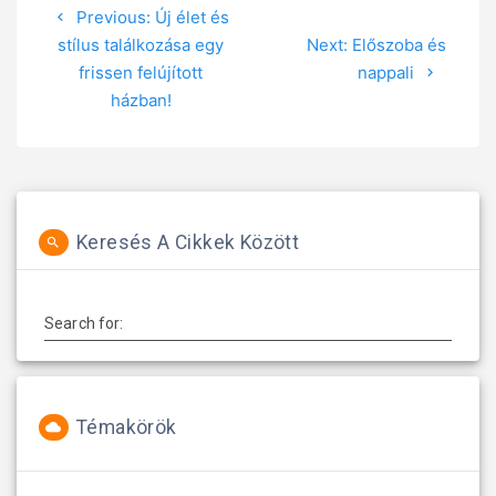
Previous:
Previous
Új élet és
navigáció
stílus találkozása egy
post:
Next:
Next
Előszoba és
frissen felújított
post:
nappali
házban!
Keresés A Cikkek Között
Search for:
Témakörök