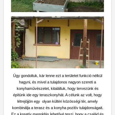
Úgy gondoltuk, kár lenne ezt a területet funkció nélkül
hagyni, és mivel a tulajdonos nagyon szereti a
konyhaművészetet, kitaláltuk, hogy tervezünk és
építünk ide egy teraszkonyhát. A célunk az volt, hogy
létrejöjjön egy
olyan kültéri közösségi tér, amely
kombinálja a terasz és a konyha pozitív tulajdonságait.
Ez a kreatív megoldás lehetővé teszi, hogy a család és