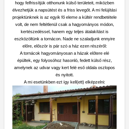
hogy felfrissítjük otthonunk külső területeit, miközben
élvezhetjük a napsütést és a friss levegőt. A mi felújítási
projektünknek is az egyik fő eleme a kültér rendbetétele
volt, de nem feltétlenül csak a hagyományos módon,
kertészedéssel, hanem egy teljes átalakítást is
eszközöltünk a tornácon. Nade ne szaladjunk ennyire
előre, először is pár szó a ház ezen részéről:
A tornácok hagyományosan a házak előtere elé
épültek, egy folyosóhoz hasonló, fedett külső rész,
amelynek az udvar vagy kert felé eső oldala oszlopos
és nyitott.
A mi esetünkben ezt így kell(ett) elképzelni: