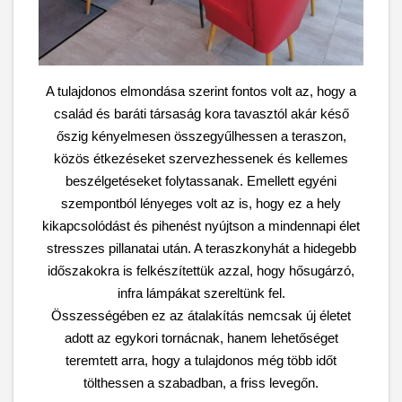
A tulajdonos elmondása szerint fontos volt az, hogy a
család és baráti társaság kora tavasztól akár késő
őszig kényelmesen összegyűlhessen a teraszon,
közös étkezéseket szervezhessenek és kellemes
beszélgetéseket folytassanak. Emellett egyéni
szempontból lényeges volt az is, hogy ez a hely
kikapcsolódást és pihenést nyújtson a mindennapi élet
stresszes pillanatai után. A teraszkonyhát a hidegebb
időszakokra is felkészítettük azzal, hogy hősugárzó,
infra lámpákat szereltünk fel.
Összességében ez az átalakítás nemcsak új életet
adott az egykori tornácnak, hanem lehetőséget
teremtett arra, hogy a tulajdonos még több időt
tölthessen a szabadban, a friss levegőn.