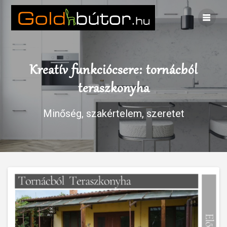
Skip
to
content
Kreatív funkciócsere: tornácból
teraszkonyha
Minőség, szakértelem, szeretet